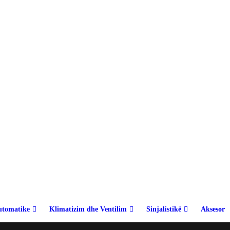
utomatike
Klimatizim dhe Ventilim
Sinjalistikë
Aksesor